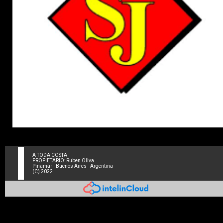
A TODA COSTA
PROPIETARIO: Ruben Oliva
Pinamar - Buenos Aires - Argentina
(C) 2022