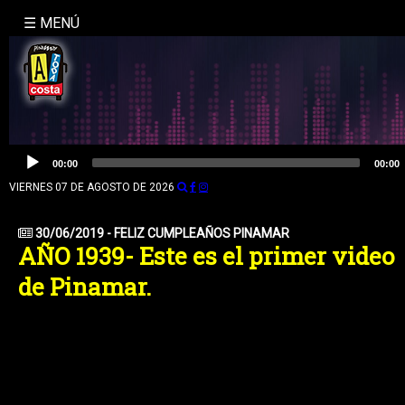
☰ MENÚ
INICIO
NOSOTROS
LA
Reproductor
00:00
00:00
de
MOLE
audio
VIERNES 07 DE AGOSTO DE 2026
BUSQUEDA
30/06/2019 - FELIZ CUMPLEAÑOS PINAMAR
AÑO 1939- Este es el primer video
CONTACTO
de Pinamar.