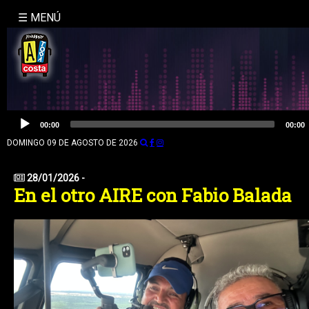
☰ MENÚ
INICIO
NOSOTROS
LA
Reproductor
00:00
00:00
de
MOLE
audio
DOMINGO 09 DE AGOSTO DE 2026
BUSQUEDA
28/01/2026 -
En el otro AIRE con Fabio Balada
CONTACTO