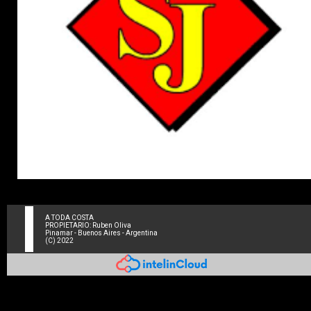
A TODA COSTA
PROPIETARIO: Ruben Oliva
Pinamar - Buenos Aires - Argentina
(C) 2022