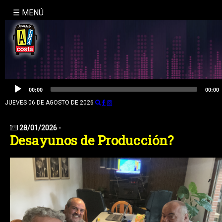
☰ MENÚ
INICIO
NOSOTROS
LA
Reproductor
00:00
00:00
de
MOLE
audio
JUEVES 06 DE AGOSTO DE 2026
BUSQUEDA
28/01/2026 -
Desayunos de Producción?
CONTACTO