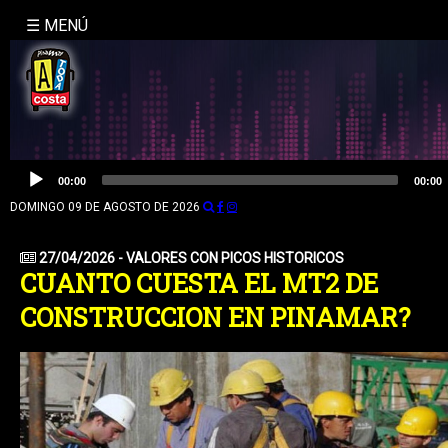
☰ MENÚ
INICIO
NOSOTROS
LA
Reproductor
00:00
00:00
de
MOLE
audio
DOMINGO 09 DE AGOSTO DE 2026
BUSQUEDA
27/04/2026 - VALORES CON PICOS HISTORICOS
CUANTO CUESTA EL MT2 DE
CONTACTO
CONSTRUCCION EN PINAMAR?