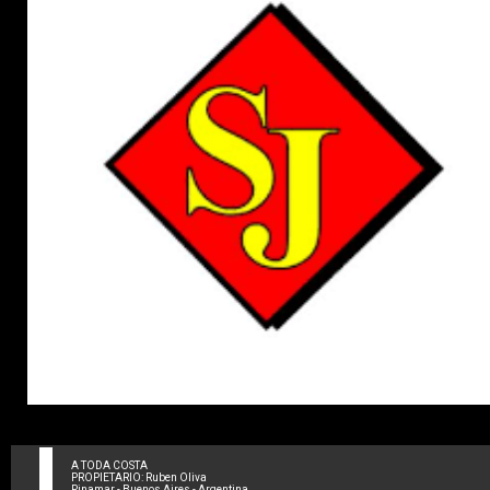
A TODA COSTA
PROPIETARIO: Ruben Oliva
Pinamar - Buenos Aires - Argentina