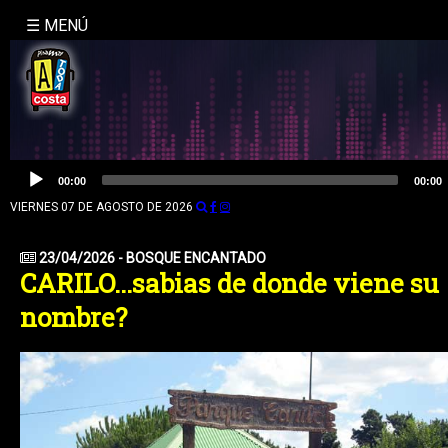
☰ MENÚ
INICIO
NOSOTROS
LA
Reproductor
00:00
00:00
de
MOLE
audio
VIERNES 07 DE AGOSTO DE 2026
BUSQUEDA
23/04/2026 - BOSQUE ENCANTADO
CARILO...sabias de donde viene su
CONTACTO
nombre?